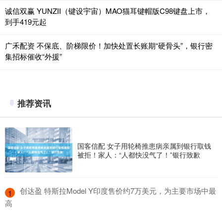
诚信双赢 YUNZII（键设宇宙）MAO猫耳键帽版C98键盘上市，
到手419元起
广禾配资 不保底、阶梯限价！加快处置长账期“硬骨头”，银行密
集招标催收“外援”
推荐资讯
国客信配 女子用轮椅推患病亲属到银行取钱
被拒！家人：“人都快没气了！”银行致歉
​创达盈 特斯拉Model Y印度售价约7万美元，为主要市场中最
1
高