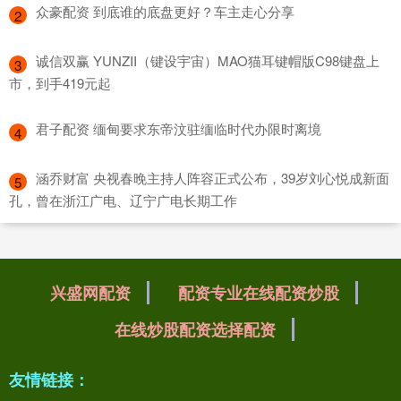
​众豪配资 到底谁的底盘更好？车主走心分享
2
​诚信双赢 YUNZII（键设宇宙）MAO猫耳键帽版C98键盘上
3
市，到手419元起
​君子配资 缅甸要求东帝汶驻缅临时代办限时离境
4
​涵乔财富 央视春晚主持人阵容正式公布，39岁刘心悦成新面
5
孔，曾在浙江广电、辽宁广电长期工作
兴盛网配资
配资专业在线配资炒股
在线炒股配资选择配资
友情链接：