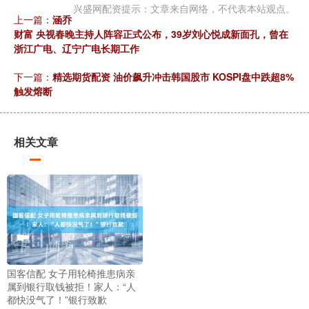
兴盛网配资提示：文章来自网络，不代表本站观点。
上一篇：
涵乔
财富 央视春晚主持人阵容正式公布，39岁刘心悦成新面孔，曾在
浙江广电、辽宁广电长期工作
下一篇：
精选期货配资 油价飙升冲击韩国股市 KOSPI盘中跌超8%
触发熔断
相关文章
国客信配 女子用轮椅推患病亲
属到银行取钱被拒！家人：“人
都快没气了！”银行致歉