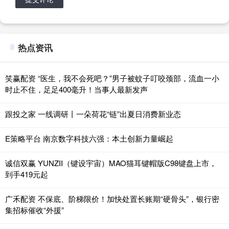
热点资讯
笑赢配资 “医生，我不会死吧？”男子被蚊子叮咬颈部，流血一小
时止不住，足足400毫升！当事人最新发声
跟投之家 一线调研丨一朵荷花“链”出夏日消费新业态
E策略平台 南京数字科技六强：本土创新力量崛起
诚信双赢 YUNZII（键设宇宙）MAO猫耳键帽版C98键盘上市，
到手419元起
广禾配资 不保底、阶梯限价！加快处置长账期“硬骨头”，银行密
集招标催收“外援”