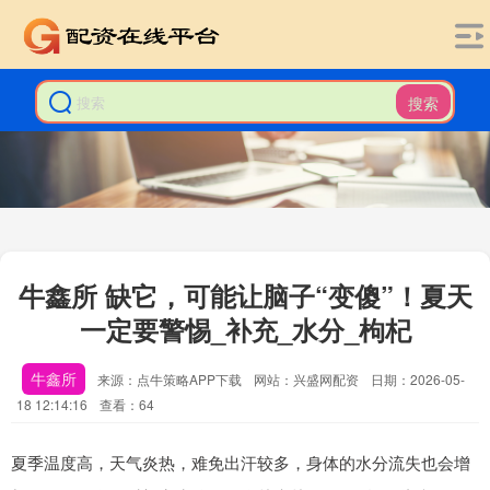
搜索
牛鑫所 缺它，可能让脑子“变傻”！夏天
一定要警惕_补充_水分_枸杞
牛鑫所
来源：点牛策略APP下载
网站：兴盛网配资
日期：2026-05-
18 12:14:16
查看：64
夏季温度高，天气炎热，难免出汗较多，身体的水分流失也会增