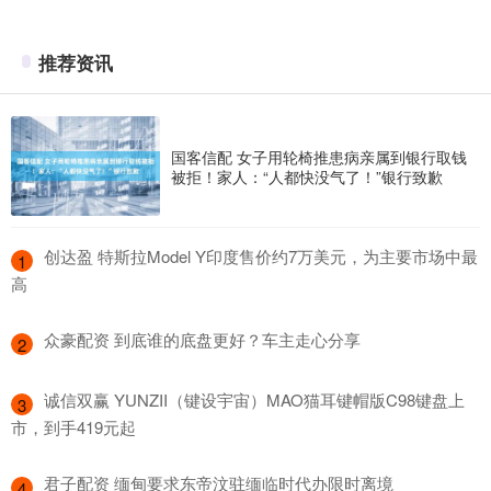
推荐资讯
国客信配 女子用轮椅推患病亲属到银行取钱
被拒！家人：“人都快没气了！”银行致歉
​创达盈 特斯拉Model Y印度售价约7万美元，为主要市场中最
1
高
​众豪配资 到底谁的底盘更好？车主走心分享
2
​诚信双赢 YUNZII（键设宇宙）MAO猫耳键帽版C98键盘上
3
市，到手419元起
​君子配资 缅甸要求东帝汶驻缅临时代办限时离境
4