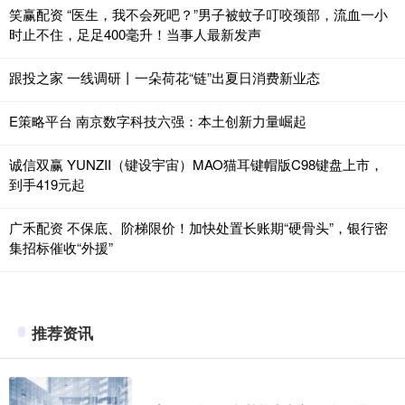
笑赢配资 “医生，我不会死吧？”男子被蚊子叮咬颈部，流血一小
时止不住，足足400毫升！当事人最新发声
跟投之家 一线调研丨一朵荷花“链”出夏日消费新业态
E策略平台 南京数字科技六强：本土创新力量崛起
诚信双赢 YUNZII（键设宇宙）MAO猫耳键帽版C98键盘上市，
到手419元起
广禾配资 不保底、阶梯限价！加快处置长账期“硬骨头”，银行密
集招标催收“外援”
推荐资讯