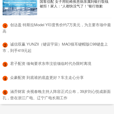
国客信配 女子用轮椅推患病亲属到银行取钱
被拒！家人：“人都快没气了！”银行致歉
​创达盈 特斯拉Model Y印度售价约7万美元，为主要市场中最
1
高
​诚信双赢 YUNZII（键设宇宙）MAO猫耳键帽版C98键盘上
2
市，到手419元起
​君子配资 缅甸要求东帝汶驻缅临时代办限时离境
3
​众豪配资 到底谁的底盘更好？车主走心分享
4
​涵乔财富 央视春晚主持人阵容正式公布，39岁刘心悦成新面
5
孔，曾在浙江广电、辽宁广电长期工作