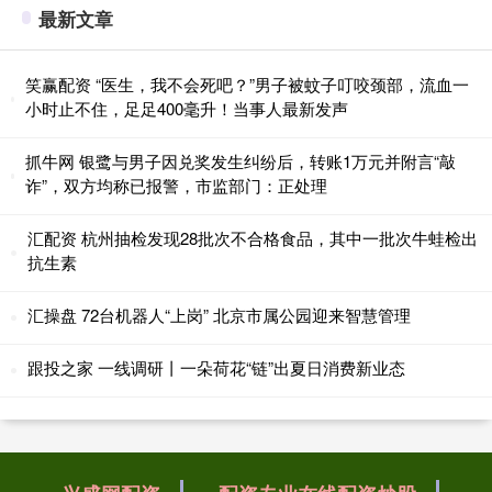
最新文章
笑赢配资 “医生，我不会死吧？”男子被蚊子叮咬颈部，流血一
小时止不住，足足400毫升！当事人最新发声
抓牛网 银鹭与男子因兑奖发生纠纷后，转账1万元并附言“敲
诈”，双方均称已报警，市监部门：正处理
汇配资 杭州抽检发现28批次不合格食品，其中一批次牛蛙检出
抗生素
汇操盘 72台机器人“上岗” 北京市属公园迎来智慧管理
跟投之家 一线调研丨一朵荷花“链”出夏日消费新业态