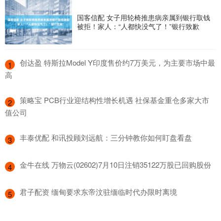
国客信配 女子用轮椅推患病亲属到银行取钱
被拒！家人：“人都快没气了！”银行致歉
​创达盈 特斯拉Model Y印度售价约7万美元，为主要市场中最
1
高
​策略宝 PCB行业迎结构性增长机遇 社保基金重仓多家大市
2
值公司
​丰泰优配 和讯投顾刘远航：三分钟教你如何盯盘看盘
3
​金牛在线 万物云(02602)7月10日注销35122万股已回购股份
4
​君子配资 缅甸要求东帝汶驻缅临时代办限时离境
5