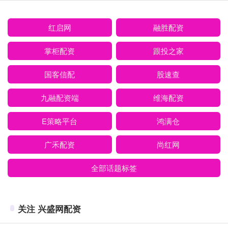
红启网
融胜配资
掌柜配资
跟投之家
国客信配
股速查
九融配资端
维海配资
E策略平台
鸿满仓
广禾配资
尚红网
全部话题标签
关注 兴盛网配资