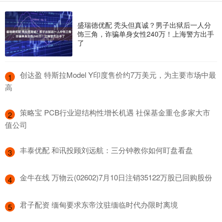
盛瑞德优配 秃头但真诚？男子出狱后一人分
饰三角，诈骗单身女性240万！上海警方出手
了
​创达盈 特斯拉Model Y印度售价约7万美元，为主要市场中最
1
高
​策略宝 PCB行业迎结构性增长机遇 社保基金重仓多家大市
2
值公司
​丰泰优配 和讯投顾刘远航：三分钟教你如何盯盘看盘
3
​金牛在线 万物云(02602)7月10日注销35122万股已回购股份
4
​君子配资 缅甸要求东帝汶驻缅临时代办限时离境
5