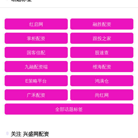
红启网
融胜配资
掌柜配资
跟投之家
国客信配
股速查
九融配资端
维海配资
E策略平台
鸿满仓
广禾配资
尚红网
全部话题标签
关注 兴盛网配资