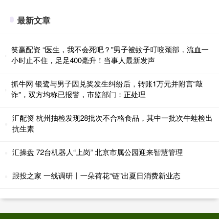
最新文章
笑赢配资 “医生，我不会死吧？”男子被蚊子叮咬颈部，流血一
小时止不住，足足400毫升！当事人最新发声
抓牛网 银鹭与男子因兑奖发生纠纷后，转账1万元并附言“敲
诈”，双方均称已报警，市监部门：正处理
汇配资 杭州抽检发现28批次不合格食品，其中一批次牛蛙检出
抗生素
汇操盘 72台机器人“上岗” 北京市属公园迎来智慧管理
跟投之家 一线调研丨一朵荷花“链”出夏日消费新业态