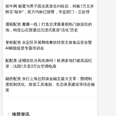
抓牛网 银鹭与男子因兑奖发生纠纷后，转账1万元并
附言“敲诈”，双方均称已报警，市监部门：正处理
通昭配资 瓣瓣一线丨打造京津冀暑期热门旅游目的
地，响堂山石窟通过沉浸式夜游“活化”历史
掌柜配资 永定区开展网络餐饮经营主体食品安全暨
AI赋能提质专题培训会
配配查 还嘲笑吹冷风伤身吗！欧洲多地打破高温纪
录：法国1天卖3万台空调电扇
融胜配资 央行上海总部谈金融五篇大文章：围绕制
度机制优化、政策工具激励、生态体系建设等综合施
策
推荐资讯