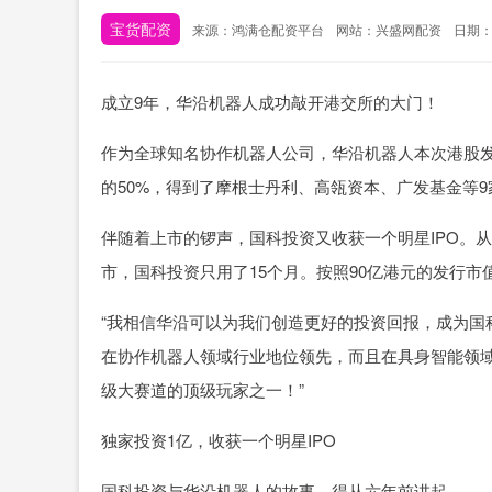
宝货配资
来源：鸿满仓配资平台
网站：兴盛网配资
日期：20
成立9年，华沿机器人成功敲开港交所的大门！
作为全球知名协作机器人公司，华沿机器人本次港股
的50%，得到了摩根士丹利、高瓴资本、广发基金等
伴随着上市的锣声，国科投资又收获一个明星IPO。从2
市，国科投资只用了15个月。按照90亿港元的发行市
“我相信华沿可以为我们创造更好的投资回报，成为国
在协作机器人领域行业地位领先，而且在具身智能领
级大赛道的顶级玩家之一！”
独家投资1亿，收获一个明星IPO
国科投资与华沿机器人的故事，得从六年前讲起。