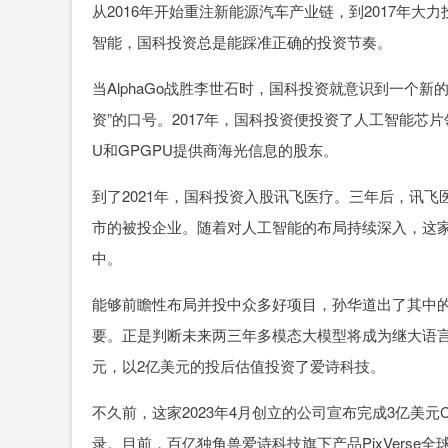
从2016年开始重注新能源汽车产业链，到2017年大力
智能，国科投资总是能踩准正确的投资节奏。
当AlphaGo战胜李世石时，国科投资就意识到一个新
资”的口号。2017年，国科投资便投资了人工智能芯
U和GPGPU提供商海光信息的股东。
到了2021年，国科投资入股讯飞医疗。三年后，讯
市的被投企业。随着对人工智能的布局持续深入，这
中。
能够前瞻性布局并投中众多好项目，孙华道出了其中
要。正是判断未来两三年多模态大模型将成为继大语言模
元，以2亿美元的投后估值投资了爱诗科技。
不久前，这家2023年4月创立的公司宣布完成3亿美
录。目前，百亿独角兽爱诗科技旗下产品PixVerse