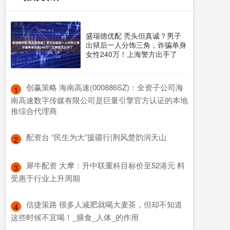
盛瑞德优配 秃头但真诚？男子
出狱后一人分饰三角，诈骗单身
女性240万！上海警方出手了
​创赢策略 海南高速(000886SZ)：全资子公司海
1
南高速数字传媒有限公司是巨量引擎官方认证的本地
推综合代理商
​配资台 “民生为大”援疆行|荆风楚韵润天山
2
​犀牛配资 大摩：升中联重科目标价至52港元 料
3
受惠于行业上升周期
​信捷策路 很多人减肥就喝大麦茶，但却不知道
4
这些时候不宜喝！_膳食_人体_的作用