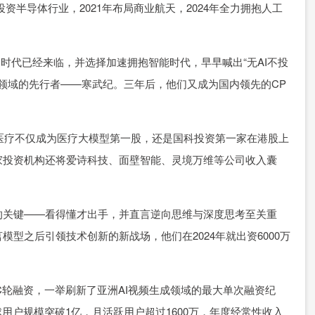
投资半导体行业，2021年布局商业航天，2024年全力拥抱人工
的时代已经来临，并选择加速拥抱智能时代，早早喊出“无AI不投
片领域的先行者——寒武纪。三年后，他们又成为国内领先的CP
飞医疗不仅成为医疗大模型第一股，还是国科投资第一家在港股上
家投资机构还将爱诗科技、面壁智能、灵境万维等公司收入囊
的关键——看得懂才出手，并直言逆向思维与深度思考至关重
型之后引领技术创新的新战场，他们在2024年就出资6000万
元C轮融资，一举刷新了亚洲AI视频生成领域的最大单次融资纪
全球用户规模突破1亿，月活跃用户超过1600万，年度经常性收入